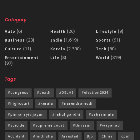
Category
(6)
(26)
(9)
Auto
Health
Lifestyle
(23)
(1,619)
(91)
Business
India
Sports
(11)
(2,390)
(60)
Culture
Kerala
Tech
(8)
(319)
Entertainment
Life
World
(97)
Tags
#congress
#death
#DELHI
#election2024
#highcourt
#kerala
#narendramodi
#pinnarayivijayan
#rahul gandhi
#sabarimala
#suicide
#supreme court
#thrissur
#wayanad
Accident
Amith sha
Arrested
Bjp
China
cpim