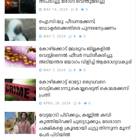
തീപിടിച്ചു; രോഗി വെന്തുമരിച്ചു
MAY 14, 2024
0
0
ഐ.സി.യു. പീഡനക്കേസ്;
ഡോക്ടര്‍ക്കെതിരെ പുനരന്വേഷണം
MAY 7, 2024
0
0
കോഴിക്കോട് മലപ്പുറം ജില്ലകളില്‍
വെസ്റ്റ്നൈല്‍ ഫീവര്‍ സ്ഥിരീകരിച്ചു;
അടിയന്തര യോഗം വിളിച്ച് ആരോഗ്യവകുപ്പ്
MAY 7, 2024
0
0
കോഴിക്കോട്ട് ഓട്ടോ ഡ്രൈവറെ
വെട്ടിക്കൊന്നു;കൊല്ലപ്പെട്ടത് കൊലക്കേസ്
പ്രതി
APRIL 28, 2024
0
0
വേട്ടയാടി പിടിക്കും, കണ്ണിൽ കമ്പി
കുത്തിയിറക്കി ചുട്ടെടുക്കും; ദേശാടന
പക്ഷികളെ ക്രൂരമായി ചുട്ടു തിന്നുന്ന മൂന്ന്
പേർ പിടിയിൽ