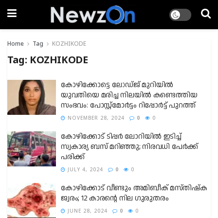
Home
Tag
KOZHIKODE
Tag:
KOZHIKODE
കോഴിക്കോട്ടെ ലോഡ്ജ് മുറിയിൽ
യുവതിയെ മരിച്ച നിലയിൽ കണ്ടെത്തിയ
സംഭവം: പോസ്റ്റ്മോർട്ടം റിപ്പോർട്ട് പുറത്ത്
NOVEMBER 28, 2024
0
0
കോഴിക്കോട് ടിപ്പർ ലോറിയിൽ ഇടിച്ച്
സ്വകാര്യ ബസ് മറിഞ്ഞു; നിരവധി പേർക്ക്
പരിക്ക്
JULY 4, 2024
0
0
കോഴിക്കോട് വീണ്ടും അമിബീക് മസ്തിഷ്‌ക
ജ്വരം; 12 കാരന്റെ നില ഗുരുതരം
JUNE 28, 2024
0
0