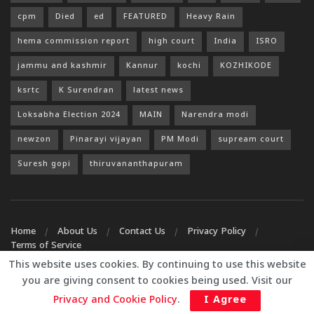
cpm
Died
ed
FEATURED
Heavy Rain
hema commission report
high court
India
ISRO
jammu and kashmir
Kannur
kochi
KOZHIKODE
ksrtc
K Surendran
latest news
Loksabha Election 2024
MAIN
Narendra modi
newzon
Pinarayi vijayan
PM Modi
supream court
Suresh gopi
thiruvananthapuram
Home
About Us
Contact Us
Privacy Policy
Terms of Service
This website uses cookies. By continuing to use this website
© 2026
JNews
- Premium WordPress news & magazine theme by
you are giving consent to cookies being used. Visit our
Jegtheme
.
Privacy and Cookie Policy
.
I Agree