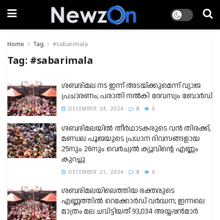
Home
Tag
#sabarimala
Tag:
#sabarimala
ശബരിമല നട ഇന്ന് അടയ്ക്കുമെന്ന് വ്യാജ
പ്രചാരണം; പരാതി നൽകി ദേവസ്വം ബോർഡ്
DECEMBER 24, 2024
0
0
ശബരിമലയില്‍ തീര്‍ഥാടകരുടെ വന്‍ തിരക്ക്,
മണ്ഡല പൂജയുടെ പ്രധാന ദിവസങ്ങളായ
25നും 26നും വെര്‍ച്വല്‍ ക്യൂവിന്റെ എണ്ണം
കുറച്ചു
DECEMBER 21, 2024
0
0
ശബരിമലയിലെത്തിയ ഭക്തരുടെ
എണ്ണത്തിൽ റെക്കോർഡ് വർദ്ധന; ഇന്നലെ
മാത്രം മല ചവിട്ടിയത് 93,034 അയ്യപ്പൻമാർ