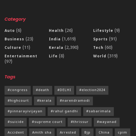
Category
(6)
(26)
(9)
Auto
Health
Lifestyle
(23)
(1,619)
(91)
Business
India
Sports
(11)
(2,390)
(60)
Culture
Kerala
Tech
(8)
(319)
Entertainment
Life
World
(97)
Tags
#congress
#death
#DELHI
#election2024
#highcourt
#kerala
#narendramodi
#pinnarayivijayan
#rahul gandhi
#sabarimala
#suicide
#supreme court
#thrissur
#wayanad
Accident
Amith sha
Arrested
Bjp
China
cpim