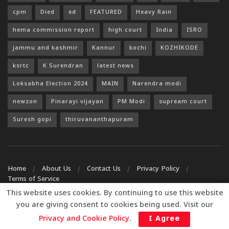
cpm
Died
ed
FEATURED
Heavy Rain
hema commission report
high court
India
ISRO
jammu and kashmir
Kannur
kochi
KOZHIKODE
ksrtc
K Surendran
latest news
Loksabha Election 2024
MAIN
Narendra modi
newzon
Pinarayi vijayan
PM Modi
supream court
Suresh gopi
thiruvananthapuram
Home
About Us
Contact Us
Privacy Policy
Terms of Service
This website uses cookies. By continuing to use this website
© 2026
JNews
- Premium WordPress news & magazine theme by
you are giving consent to cookies being used. Visit our
Jegtheme
.
Privacy and Cookie Policy
.
I Agree