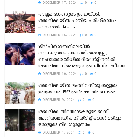
DECEMBER 17, 2024
0
0
അയ്യപ്പ ഭക്തരുടെ ശ്രദ്ധയ്ക്ക്,
ശബരിമലയിൽ പുതിയ പരിഷ്‌കാരം-
അറിഞ്ഞിരിക്കാം
DECEMBER 16, 2024
0
0
‘ദിലീപിന് ശബരിമലയില്‍
സൗകര്യമൊരുക്കിയത് തങ്ങളല്ല’,
ഹൈക്കോടതിയില്‍ റിപ്പോര്‍ട്ട് നല്‍കി
ശബരിമല സ്‌പെഷ്യല്‍ പോലീസ് ഓഫീസര്‍
DECEMBER 10, 2024
0
0
ശബരിമലയിൽ ലഹരിവസ്തുക്കളുടെ
ഉപയോഗം; 1563പേർക്കെതിരെ നടപടി
DECEMBER 9, 2024
0
0
ശബരിമല തീർത്ഥാടകരുടെ ബസ്
ലോറിയുമായി കൂട്ടിയിടിച്ച് ഒരാൾ മരിച്ചു;
ഒരാളുടെ നില ഗുരുതരം
DECEMBER 4, 2024
0
0