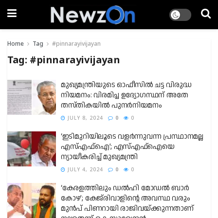
Home
Tag
#pinnarayivijayan
Tag:
#pinnarayivijayan
മുഖ്യമന്ത്രിയുടെ ഓഫീസിൽ ചട്ട വിരുദ്ധ
നിയമനം: വിരമിച്ച ഉദ്യോഗസ്ഥന് അതേ
തസ്തികയിൽ പുനര്‍നിയമനം
JULY 8, 2024
0
0
‘ഇടിമുറിയിലൂടെ വളർന്നുവന്ന പ്രസ്ഥാനമല്ല
എസ്എഫ്ഐ’; എസ്എഫ്ഐയെ
ന്യായീകരിച്ച് മുഖ്യമന്ത്രി
JULY 4, 2024
0
0
‘കേരളത്തിലും ഡൽഹി മോഡൽ ബാർ
കോഴ’; കേജ്‍രിവാളിന്റെ അവസ്ഥ വരും
മുൻപ് പിണറായി രാജിവയ്ക്കുന്നതാണ്