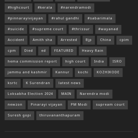
#highcourt
#kerala
#narendramodi
#pinnarayivijayan
#rahul gandhi
#sabarimala
#suicide
#supreme court
#thrissur
#wayanad
Accident
Amith sha
Arrested
Bjp
China
cpim
cpm
Died
ed
FEATURED
Heavy Rain
hema commission report
high court
India
ISRO
jammu and kashmir
Kannur
kochi
KOZHIKODE
ksrtc
K Surendran
latest news
Loksabha Election 2024
MAIN
Narendra modi
newzon
Pinarayi vijayan
PM Modi
supream court
Suresh gopi
thiruvananthapuram