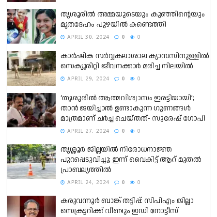
തൃശൂരിൽ അമ്മയുടെയും കുഞ്ഞിന്റെയും
മൃതദേഹം പുഴയിൽ കണ്ടെത്തി
APRIL 30, 2024
0
0
കാർഷിക സർവ്വകലാശാല ക്യാമ്പസിനുള്ളിൽ
സെക്യൂരിറ്റി ജീവനക്കാർ മരിച്ച നിലയിൽ
APRIL 29, 2024
0
0
‘തൃശൂരില്‍ ആത്മവിശ്വാസം ഇരട്ടിയായി’;
താന്‍ ജയിച്ചാല്‍ ഉണ്ടാകുന്ന ഗുണങ്ങള്‍
മാത്രമാണ് ചര്‍ച്ച ചെയ്തത്- സുരേഷ് ഗോപി
APRIL 27, 2024
0
0
തൃശ്ശൂര്‍ ജില്ലയിൽ നിരോധനാജ്ഞ
പുറപ്പെടുവിച്ചു; ഇന്ന് വൈകിട്ട് ആറ് മുതൽ
പ്രാബല്യത്തിൽ
APRIL 24, 2024
0
0
കരുവന്നൂര്‍ ബാങ്ക് തട്ടിപ്പ്: സിപിഎം ജില്ലാ
സെക്രട്ടറിക്ക് വീണ്ടും ഇഡി നോട്ടീസ്