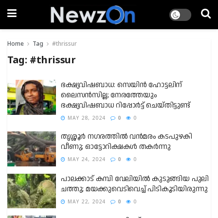
Home
Tag
#thrissur
Tag:
#thrissur
ഭക്ഷ്യവിഷബാധ: സെയിൻ ഹോട്ടലിന്
ലൈസൻസില്ല; നേരത്തേയും
ഭക്ഷ്യവിഷബാധ റിപ്പോർട്ട് ചെയ്തിട്ടുണ്ട്
MAY 28, 2024
0
0
തൃശ്ശൂർ ന​ഗരത്തിൽ വൻമരം കടപുഴകി
വീണു; ഓട്ടോറിക്ഷകൾ തകർന്നു
MAY 24, 2024
0
0
പാലക്കാട് കമ്പി വേലിയിൽ കുടുങ്ങിയ പുലി
ചത്തു; മയക്കുവെടിവെച്ച് പിടികൂടിയിരുന്നു
MAY 22, 2024
0
0