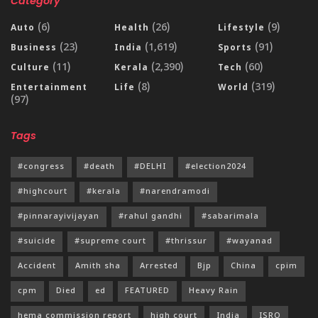
Category
(6)
(26)
(9)
Auto
Health
Lifestyle
(23)
(1,619)
(91)
Business
India
Sports
(11)
(2,390)
(60)
Culture
Kerala
Tech
(8)
(319)
Entertainment
Life
World
(97)
Tags
#congress
#death
#DELHI
#election2024
#highcourt
#kerala
#narendramodi
#pinnarayivijayan
#rahul gandhi
#sabarimala
#suicide
#supreme court
#thrissur
#wayanad
Accident
Amith sha
Arrested
Bjp
China
cpim
cpm
Died
ed
FEATURED
Heavy Rain
hema commission report
high court
India
ISRO