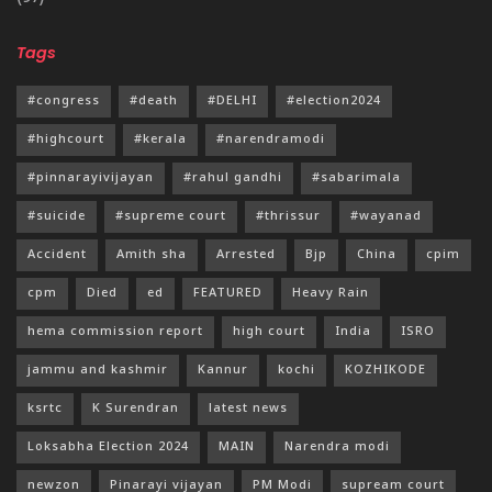
Tags
#congress
#death
#DELHI
#election2024
#highcourt
#kerala
#narendramodi
#pinnarayivijayan
#rahul gandhi
#sabarimala
#suicide
#supreme court
#thrissur
#wayanad
Accident
Amith sha
Arrested
Bjp
China
cpim
cpm
Died
ed
FEATURED
Heavy Rain
hema commission report
high court
India
ISRO
jammu and kashmir
Kannur
kochi
KOZHIKODE
ksrtc
K Surendran
latest news
Loksabha Election 2024
MAIN
Narendra modi
newzon
Pinarayi vijayan
PM Modi
supream court