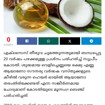
0
SHARES
എക്‌സൈസ് തീരുവ ചുമത്തുന്നതുമായി ബന്ധപ്പെട്ട
20 വർഷം പഴക്കമുള്ള പ്രശ്‌നം പരിഹരിച്ച് സുപ്രീം
കോടതി. ശുദ്ധമായ വെളിച്ചെണ്ണയെ ഭക്ഷ്യ എണ്ണ
ആയാണോ സൗന്ദര്യ വർദ്ധക വസ്‌തുക്കളുടെ
കീഴിൽ വരുന്ന ഹെയർ ഓയില്‍ ആയാണോ
തരംതിരിക്കേണ്ടത് എന്ന സങ്കീര്‍ണമായ
ചോദ്യമാണ് കോടതിയുടെ മൂന്നംഗ ബെഞ്ച്
പരിഹരിച്ചത്.