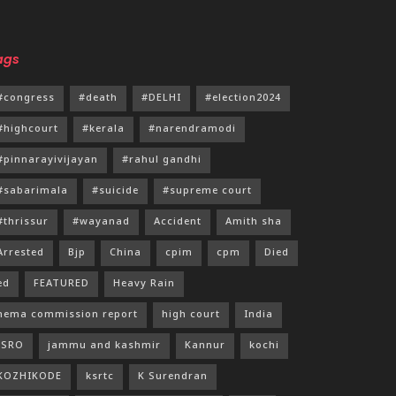
ags
#congress
#death
#DELHI
#election2024
#highcourt
#kerala
#narendramodi
#pinnarayivijayan
#rahul gandhi
#sabarimala
#suicide
#supreme court
#thrissur
#wayanad
Accident
Amith sha
Arrested
Bjp
China
cpim
cpm
Died
ed
FEATURED
Heavy Rain
hema commission report
high court
India
ISRO
jammu and kashmir
Kannur
kochi
KOZHIKODE
ksrtc
K Surendran