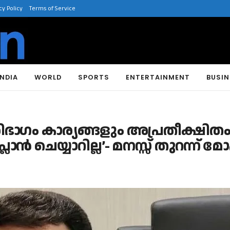
cy Policy
Terms of Service
INDIA
WORLD
SPORTS
ENTERTAINMENT
BUSIN
ിഭാഗം കാര്യങ്ങളും അപ്രതീക്ഷിതം
പ്ലാൻ ചെയ്യാറില്ല’- മനസ്സ് തുറന്