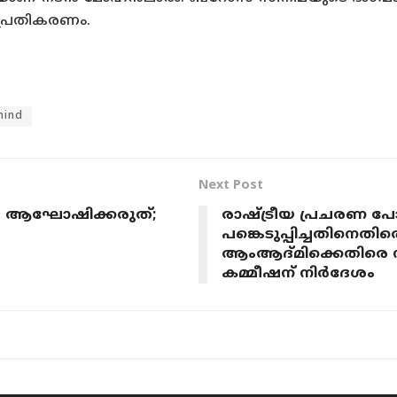
 പ്രതികരണം.
mind
Next Post
സരം ആഘോഷിക്കരുത്;
രാഷ്‌ട്രീയ പ്രചരണ പോ
പങ്കെടുപ്പിച്ചതിനെ
ആംആദ്മിക്കെതിരെ ന
കമ്മീഷന് നിർദേശം