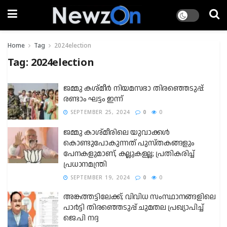
Home
Tag
2024election
Tag:
2024election
ജമ്മു കശ്മീർ നിയമസഭാ തിരഞ്ഞെടുപ്പ്:
രണ്ടാം ഘട്ടം ഇന്ന്
SEPTEMBER 25, 2024
0
0
ജമ്മു കാശ്മീരിലെ യുവാക്കൾ
കൊണ്ടുപോകുന്നത് പുസ്തകങ്ങളും
പേനകളുമാണ്, കല്ലുകളല്ല; പ്രതികരിച്ച്
പ്രധാനമന്ത്രി
SEPTEMBER 19, 2024
0
0
അങ്കത്തട്ടിലേക്ക്; വിവിധ സംസ്ഥാനങ്ങളിലെ
പാർട്ടി തിരഞ്ഞെടുപ്പ് ചുമതല പ്രഖ്യാപിച്ച്
ജെ.പി നദ്ദ