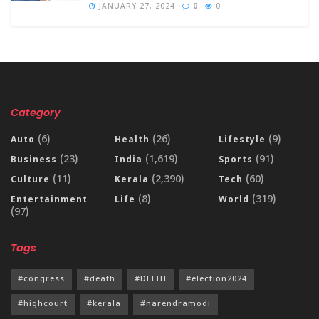
JANUARY 27, 2024
0
0
Category
(6)
(26)
(9)
Auto
Health
Lifestyle
(23)
(1,619)
(91)
Business
India
Sports
(11)
(2,390)
(60)
Culture
Kerala
Tech
(8)
(319)
Entertainment
Life
World
(97)
Tags
#congress
#death
#DELHI
#election2024
#highcourt
#kerala
#narendramodi