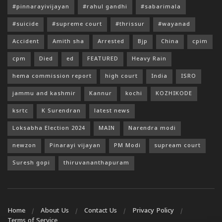
#pinnarayivijayan
#rahul gandhi
#sabarimala
#suicide
#supreme court
#thrissur
#wayanad
Accident
Amith sha
Arrested
Bjp
China
cpim
cpm
Died
ed
FEATURED
Heavy Rain
hema commission report
high court
India
ISRO
jammu and kashmir
Kannur
kochi
KOZHIKODE
ksrtc
K Surendran
latest news
Loksabha Election 2024
MAIN
Narendra modi
newzon
Pinarayi vijayan
PM Modi
supream court
Suresh gopi
thiruvananthapuram
Home
About Us
Contact Us
Privacy Policy
Terms of Service